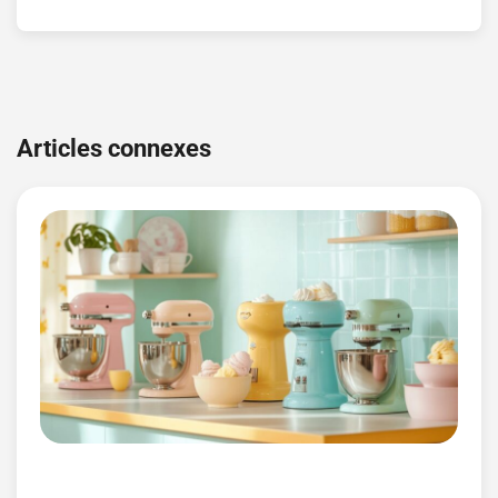
Navigation
de
Articles connexes
l’article